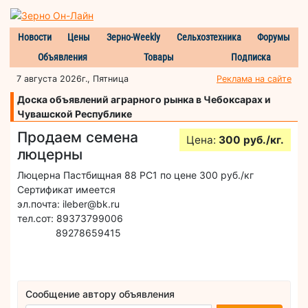
Новости
Цены
Зерно-Weekly
Сельхозтехника
Форумы
Объявления
Товары
Подписка
7 августа 2026г., Пятница
Реклама на сайте
Доска объявлений аграрного рынка в Чебоксарах и
Чувашской Республике
Продаем семена
Цена:
300 руб./кг.
люцерны
Люцерна Пастбищная 88 РС1 по цене 300 руб./кг
Сертификат имеется
эл.почта: ileber@bk.ru
тел.сот: 89373799006
89278659415
Сообщение автору объявления