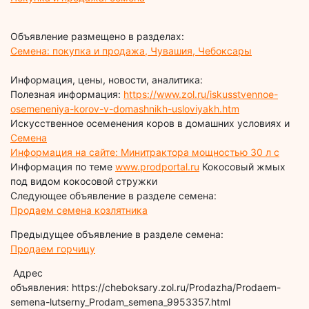
Объявление размещено в разделах:
Семена: покупка и продажа, Чувашия, Чебоксары
Информация, цены, новости, аналитика:
Полезная информация:
https://www.zol.ru/iskusstvennoe-
osemeneniya-korov-v-domashnikh-usloviyakh.htm
Искусственное осеменения коров в домашних условиях и
Семена
Информация на сайте: Минитрактора мощностью 30 л с
Информация по теме
www.prodportal.ru
Кокосовый жмых
под видом кокосовой стружки
Следующее объявление в разделе семена:
Продаем семена козлятника
Предыдущее объявление в разделе семена:
Продаем горчицу
Адрес
объявления: https://cheboksary.zol.ru/Prodazha/Prodaem-
semena-lutserny_Prodam_semena_9953357.html